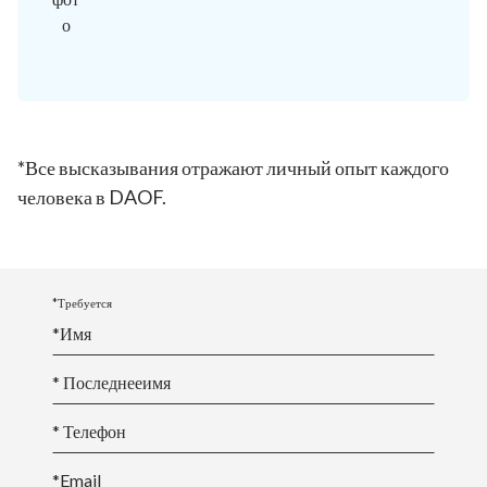
*Все высказывания отражают личный опыт каждого
человека в DAOF.
*Требуется
*
Имя
* Последнее
имя
* Телефон
*Email