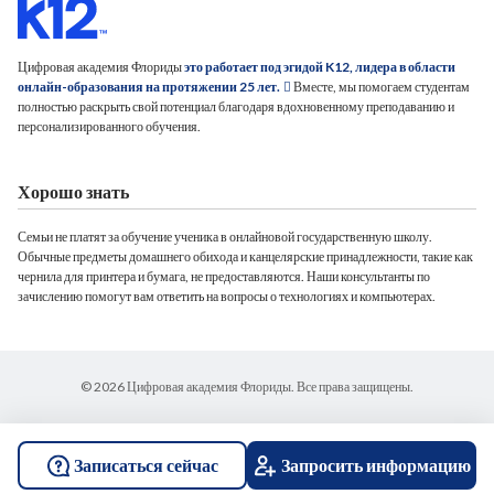
Цифровая академия Флориды
это работает под эгидой K12, лидера в области
онлайн-образования на протяжении 25 лет.
Вместе, мы помогаем студентам
полностью раскрыть свой потенциал благодаря вдохновенному преподаванию и
персонализированного обучения.
Хорошо знать
Семьи не платят за обучение ученика в онлайновой государственную школу.
Обычные предметы домашнего обихода и канцелярские принадлежности, такие как
чернила для принтера и бумага, не предоставляются. Наши консультанты по
зачислению помогут вам ответить на вопросы о технологиях и компьютерах.
© 2026 Цифровая академия Флориды. Все права защищены.
Записаться сейчас
Запросить информацию