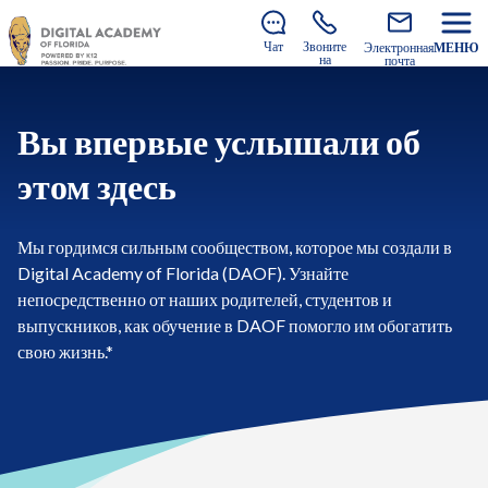
Еще есть возможность присоединиться к нам на 2026–
2027 учебный год!
Узнайте, как записаться
.
Чат
Звоните
Электронная
МЕНЮ
на
почта
Вы впервые услышали об
этом здесь
Мы гордимся сильным сообществом, которое мы создали в
Digital Academy of Florida (DAOF). Узнайте
непосредственно от наших родителей, студентов и
выпускников, как обучение в DAOF помогло им обогатить
свою жизнь.*