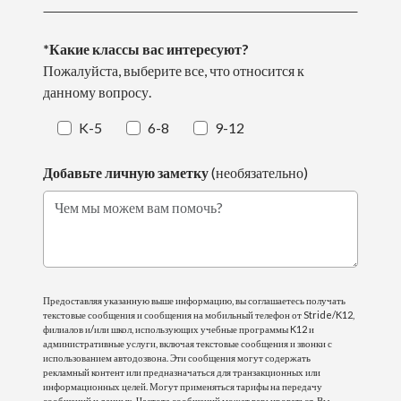
*Какие классы вас интересуют?
Пожалуйста, выберите все, что относится к
данному вопросу.
K-5
6-8
9-12
Добавьте личную заметку
(необязательно)
Чем мы можем вам помочь?
Предоставляя указанную выше информацию, вы соглашаетесь получать
текстовые сообщения и сообщения на мобильный телефон от Stride/K12,
филиалов и/или школ, использующих учебные программы K12 и
административные услуги, включая текстовые сообщения и звонки с
использованием автодозвона. Эти сообщения могут содержать
рекламный контент или предназначаться для транзакционных или
информационных целей. Могут применяться тарифы на передачу
сообщений и данных. Частота сообщений может варьироваться. Вы