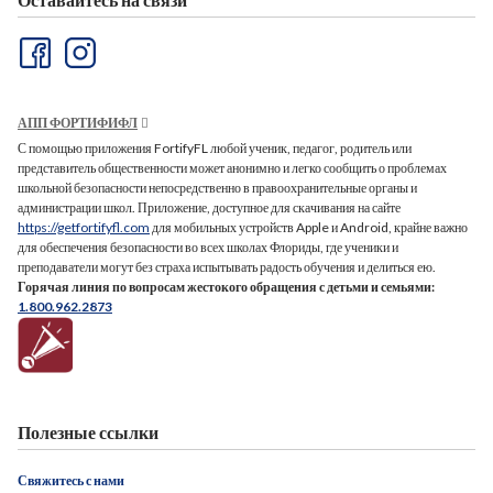
АПП ФОРТИФИФЛ
С помощью приложения FortifyFL любой ученик, педагог, родитель или
представитель общественности может анонимно и легко сообщить о проблемах
школьной безопасности непосредственно в правоохранительные органы и
администрации школ. Приложение, доступное для скачивания на сайте
https://getfortifyfl.com
для мобильных устройств Apple и Android, крайне важно
для обеспечения безопасности во всех школах Флориды, где ученики и
преподаватели могут без страха испытывать радость обучения и делиться ею.
Горячая линия по вопросам жестокого обращения с детьми и семьями:
1.800.962.2873
Полезные ссылки
Свяжитесь с нами