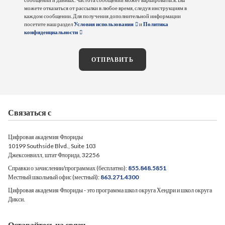
можете отказаться от рассылки в любое время, следуя инструкциям в
каждом сообщении. Для получения дополнительной информации
посетите наш раздел
Условия использования
и
Политика
конфиденциальности
ОТПРАВИТЬ
Связаться с
Цифровая академия Флориды
10199 Southside Blvd., Suite 103
Джексонвилл, штат Флорида, 32256
Справки о зачислении/программах (бесплатно):
855.848.5851
Местный школьный офис (местный):
863.271.4300
Цифровая академия Флориды - это программа школ округа Хендри и школ округа
Дикси.
Оставайтесь на связи