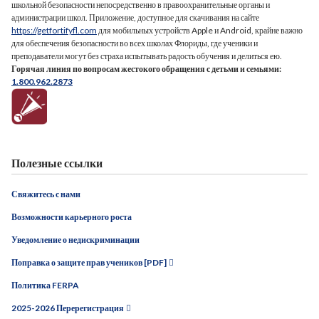
школьной безопасности непосредственно в правоохранительные органы и
администрации школ. Приложение, доступное для скачивания на сайте
https://getfortifyfl.com
для мобильных устройств Apple и Android, крайне важно
для обеспечения безопасности во всех школах Флориды, где ученики и
преподаватели могут без страха испытывать радость обучения и делиться ею.
Горячая линия по вопросам жестокого обращения с детьми и семьями:
1.800.962.2873
Полезные ссылки
Свяжитесь с нами
Возможности карьерного роста
Уведомление о недискриминации
Поправка о защите прав учеников [PDF]
Политика FERPA
2025-2026 Перерегистрация