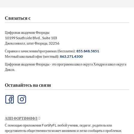
Связаться с
Цифровая академия Флориды
10199 Southside Blvd., Suite 103
Джексонвилл, штат Флорида, 32256
Справки о зачислении/программах (бесплатно):
855.848.5851
Местный школьный офис (местный):
863.271.4300
Цифровая академия Флориды - это программа школ округа Хендри и школ округа
Дикси.
Оставайтесь на связи
АПП ФОРТИФИФЛ
С помощью приложения FortifyFL любой ученик, педагог, родитель или
представитель общественности может анонимно и легко сообщить о проблемах