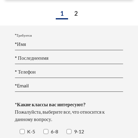
1
2
*Требуется
*
Имя
* Последнее
имя
* Телефон
*Email
*Какие классы вас интересуют?
Пожалуйста, выберите все, что относится к
данному вопросу.
K-5
6-8
9-12