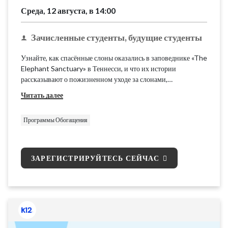
Среда, 12 августа, в 14:00
Зачисленные студенты, будущие студенты
Узнайте, как спасённые слоны оказались в заповеднике «The
Elephant Sanctuary» в Теннесси, и что их истории
рассказывают о пожизненном уходе за слонами,
вышедшими на пенсию из зоопарков и цирков.
Читать далее
Ознакомьтесь с миссией заповедника и узнайте, что
требуется для ухода за этими умными и общительными
Программы Обогащения
животными.
ЗАРЕГИСТРИРУЙТЕСЬ СЕЙЧАС