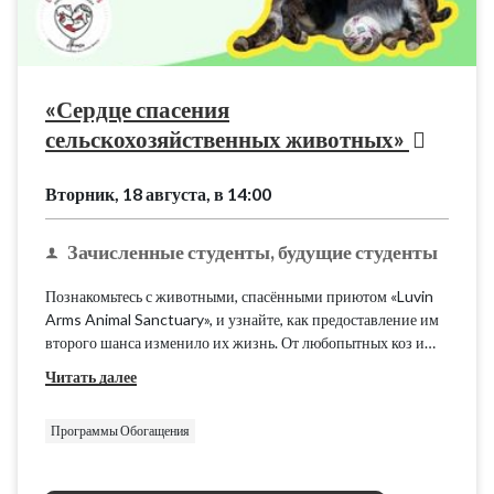
«Сердце спасения
сельскохозяйственных животных»
Вторник, 18 августа, в 14:00
Зачисленные студенты, будущие студенты
Познакомьтесь с животными, спасёнными приютом «Luvin
Arms Animal Sanctuary», и узнайте, как предоставление им
второго шанса изменило их жизнь. От любопытных коз и
игривых свиней до кротких коров и дружелюбных кур — у
Читать далее
каждого обитателя приюта есть своя уникальная история о
силе духа.
Программы Обогащения