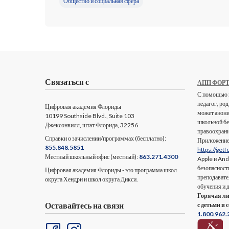
Общество и социальная сфера
Связаться с
АПП ФОР
С помощью п
педагог, ро
Цифровая академия Флориды
может анони
10199 Southside Blvd., Suite 103
школьной бе
Джексонвилл, штат Флорида, 32256
правоохрани
Справки о зачислении/программах (бесплатно):
Приложение,
855.848.5851
https://getf
Местный школьный офис (местный):
863.271.4300
Apple и And
безопасност
Цифровая академия Флориды - это программа школ
преподавате
округа Хендри и школ округа Дикси.
обучения и 
Горячая ли
Оставайтесь на связи
с детьми и 
1.800.962.