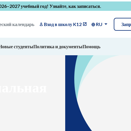
2026–2027 учебный год!
Узнайте, как записаться
.
еский календарь
Вход в школу K12
RU
Зап
Новые студенты
Политика и документы
Помощь
иальная