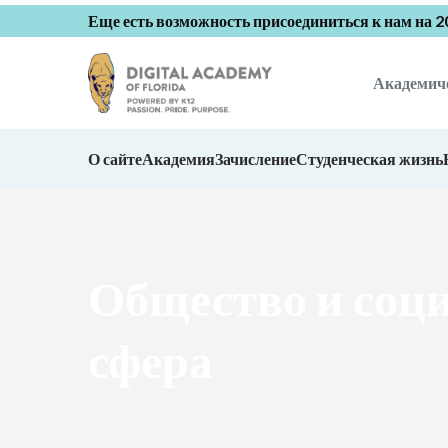
Еще есть возможность присоединиться к нам на 
Академич
О сайте
Академия
Зачисление
Студенческая жизнь
Общество и соц
сфера