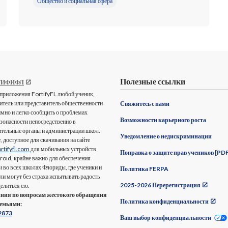
Общество и социальная сфера
Полезные ссылки
ТИФИФЛ
риложения FortifyFL любой ученик,
дитель или представитель общественности
Свяжитесь с нами
мно и легко сообщить о проблемах
Возможности карьерного роста
зопасности непосредственно в
тельные органы и администрации школ.
Уведомление о недискриминации
 доступное для скачивания на сайте
ortifyfl.com
для мобильных устройств
Поправка о защите прав учеников [PD
roid, крайне важно для обеспечения
и во всех школах Флориды, где ученики и
Политика FERPA
ли могут без страха испытывать радость
2025-2026 Перерегистрация
делиться ею.
ния по вопросам жестокого обращения
Политика конфиденциальности
семьями:
2873
Ваш выбор конфиденциальности