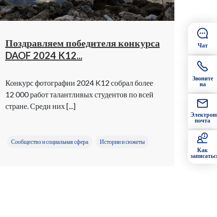
Поздравляем победителя конкурса
Чат
DAOF 2024 K12...
Звоните
Конкурс фотографии 2024 K12 собрал более
на
12 000 работ талантливых студентов по всей
стране. Среди них [...]
Электрон
почта
Сообщество и социальная сфера
Истории и сюжеты
Как
записатьс