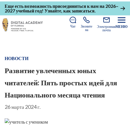
Еще есть возможность присоединиться к нам на 2026–
2027 учебный год!
Узнайте, как записаться
.
Чат
Звоните
Электронная
МЕНЮ
на
почта
НОВОСТИ
Развитие увлеченных юных
читателей: Пять простых идей для
Национального месяца чтения
26 марта 2024 г.