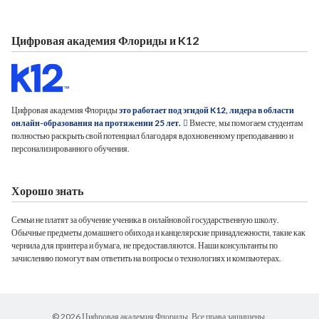
Цифровая академия Флориды и K12
Цифровая академия Флориды
это работает под эгидой K12, лидера в области
онлайн-образования на протяжении 25 лет.
Вместе, мы помогаем студентам
полностью раскрыть свой потенциал благодаря вдохновенному преподаванию и
персонализированного обучения.
Хорошо знать
Семьи не платят за обучение ученика в онлайновой государственную школу.
Обычные предметы домашнего обихода и канцелярские принадлежности, такие как
чернила для принтера и бумага, не предоставляются. Наши консультанты по
зачислению помогут вам ответить на вопросы о технологиях и компьютерах.
© 2026 Цифровая академия Флориды. Все права защищены.