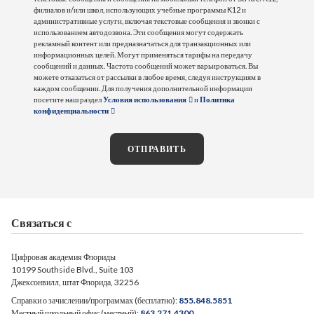
филиалов и/или школ, использующих учебные программы K12 и
административные услуги, включая текстовые сообщения и звонки с
использованием автодозвона. Эти сообщения могут содержать
рекламный контент или предназначаться для транзакционных или
информационных целей. Могут применяться тарифы на передачу
сообщений и данных. Частота сообщений может варьироваться. Вы
можете отказаться от рассылки в любое время, следуя инструкциям в
каждом сообщении. Для получения дополнительной информации
посетите наш раздел
Условия использования
и
Политика
конфиденциальности
ОТПРАВИТЬ
Связаться с
Цифровая академия Флориды
10199 Southside Blvd., Suite 103
Джексонвилл, штат Флорида, 32256
Справки о зачислении/программах (бесплатно):
855.848.5851
Местный школьный офис (местный):
863.271.4300