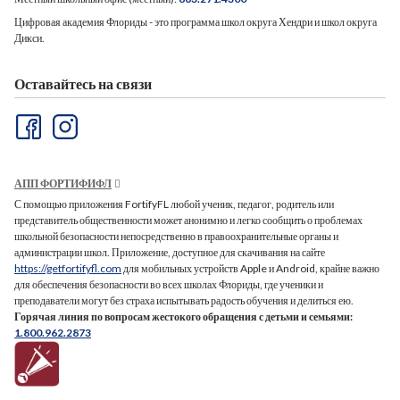
Цифровая академия Флориды - это программа школ округа Хендри и школ округа
Дикси.
Оставайтесь на связи
АПП ФОРТИФИФЛ
С помощью приложения FortifyFL любой ученик, педагог, родитель или
представитель общественности может анонимно и легко сообщить о проблемах
школьной безопасности непосредственно в правоохранительные органы и
администрации школ. Приложение, доступное для скачивания на сайте
https://getfortifyfl.com
для мобильных устройств Apple и Android, крайне важно
для обеспечения безопасности во всех школах Флориды, где ученики и
преподаватели могут без страха испытывать радость обучения и делиться ею.
Горячая линия по вопросам жестокого обращения с детьми и семьями:
1.800.962.2873